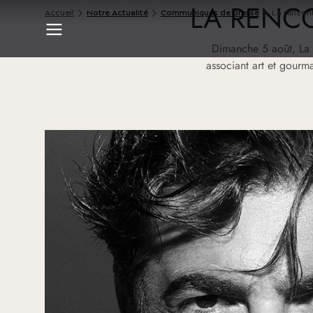
LA RENC
Accueil
Notre Actualité
Communiqués de presse
La rencont
Dimanche 5 août, La 
associant art et gourma