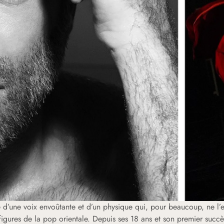
 d’une voix envoûtante et d’un physique qui, pour beaucoup, ne l’e
figures de la pop orientale. Depuis ses 18 ans et son premier succès