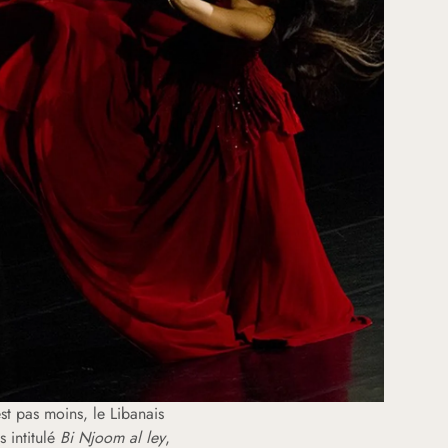
st pas moins, le Libanais
 intitulé
Bi Njoom al ley
,