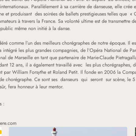
 internationaux. Parallèlement à sa carrière de danseuse, elle cré
e et produisant des soirées de ballets prestigieuses telles que « G
’amateurs à travers la France. Sa volonté ultime est de transmettre 
 public même non initié à la danse.
nsidéré comme l’un des meilleurs chorégraphes de notre époque. Il es
 a intégré les plus grandes compagnies, de l’Opéra National de Par
al de Marseille en tant que partenaire de Marie-Claude Pietragalla
dant 12 ans, il a également travaillé avec les plus chorégraphes,
t par William Forsythe et Roland Petit. Il fonde en 2006 la Compag
t de chorégraphe. Ce sont ses danseurs qui seront sur scène, le 5
sûr, fera honneur à leur mentor.
s :
iere.com