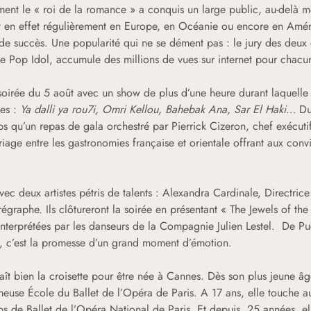
ment le « roi de la romance » a conquis un large public, au-delà m
t en effet régulièrement en Europe, en Océanie ou encore en Amé
de succès. Une popularité qui ne se dément pas : le jury des deux 
 de Pop Idol, accumule des millions de vues sur internet pour chacu
a soirée du 5 août avec un show de plus d’une heure durant laquelle 
bes :
Ya dalli ya rou7i, Omri Kellou, Bahebak Ana, Sar El Haki
… Du 
 qu’un repas de gala orchestré par Pierrick Cizeron, chef exécutif
ge entre les gastronomies française et orientale offrant aux convi
ec deux artistes pétris de talents : Alexandra Cardinale, Directrice 
régraphe. Ils clôtureront la soirée en présentant « The Jewels of the
nterprétées par les danseurs de la Compagnie Julien Lestel. De Pu
, c’est la promesse d’un grand moment d’émotion.
t bien la croisette pour être née à Cannes. Dès son plus jeune âge
meuse École du Ballet de l’Opéra de Paris. A 17 ans, elle touche a
 de Ballet de l’Opéra National de Paris. Et depuis 25 années, elle