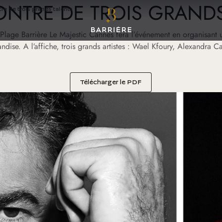
ONTRE DE TROIS GRANDS
re de trois grands talents
Plage Barrière Le Majestic Cannes fera l’événement en organisant u
ndise. A l’affiche, trois grands artistes : Wael Kfoury, Alexandra Car
(nouvel onglet)
Télécharger le PDF